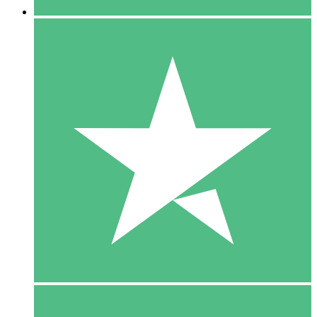
5 Download
15
US$
00
10 Download
20
US$
00