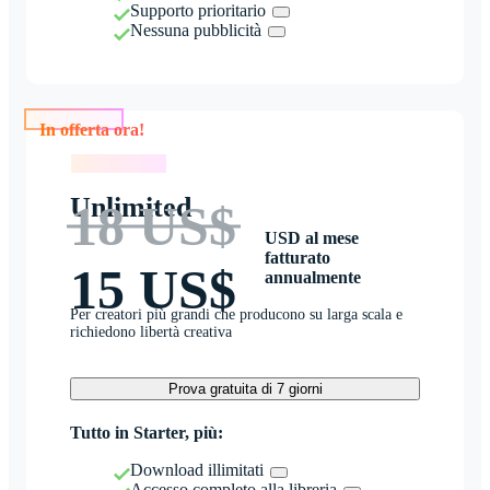
Supporto prioritario
Nessuna pubblicità
In offerta ora!
In offerta ora!
Unlimited
18 US$
USD al mese
fatturato
15 US$
annualmente
Per creatori più grandi che producono su larga scala e
richiedono libertà creativa
Prova gratuita di 7 giorni
Tutto in Starter, più:
Download illimitati
Accesso completo alla libreria