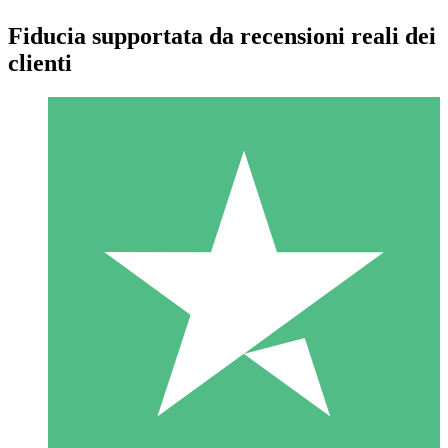
Fiducia supportata da recensioni reali dei
clienti
Pacchetti di Crediti Individuali
Paga a consumo con crediti di download. Nessun impegno
mensile richiesto.
1 Download
10
US$
00