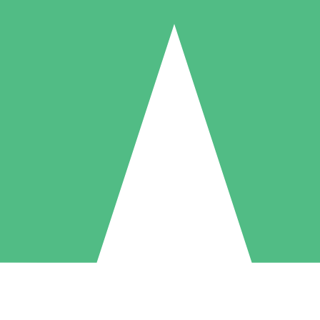
Pacchetti di Crediti Individuali
ga a consumo con crediti di download. Nessun impegno mensile richies
1 Download
5 Download
10 Download
10
15
20
US$
00
US$
00
US$
00