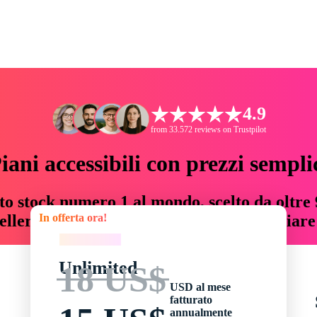
4.9
from 33.572 reviews on Trustpilot
iani accessibili con prezzi sempli
to stock numero 1 al mondo, scelto da oltre 9
In offerta ora!
teller risorse creative che fanno risparmiar
In offerta ora!
Unlimited
18 US$
USD al mese
fatturato
annualmente