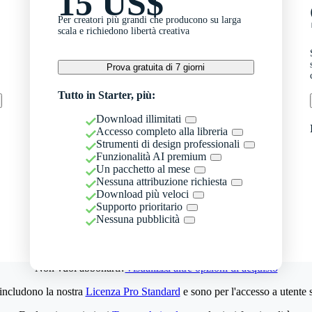
15 US$
Per creatori più grandi che producono su larga
scala e richiedono libertà creativa
Prova gratuita di 7 giorni
Tutto in Starter, più:
Download illimitati
Accesso completo alla libreria
Strumenti di design professionali
Funzionalità AI premium
Un pacchetto al mese
Nessuna attribuzione richiesta
Download più veloci
Supporto prioritario
Nessuna pubblicità
Non vuoi abbonarti?
Visualizza altre opzioni di acquisto
 includono la nostra
Licenza Pro Standard
e sono per l'accesso a utente 