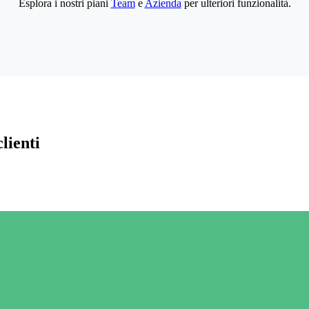
Esplora i nostri piani
Team
e
Azienda
per ulteriori funzionalità.
lienti