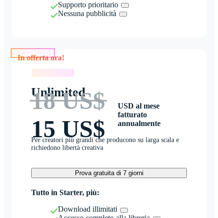
Supporto prioritario
Nessuna pubblicità
In offerta ora!
In offerta ora!
Unlimited
18 US$
USD al mese
fatturato
15 US$
annualmente
Per creatori più grandi che producono su larga scala e
richiedono libertà creativa
Prova gratuita di 7 giorni
Tutto in Starter, più:
Download illimitati
Accesso completo alla libreria