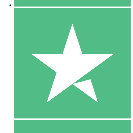
5 Download
15
US$
00
10 Download
20
US$
00