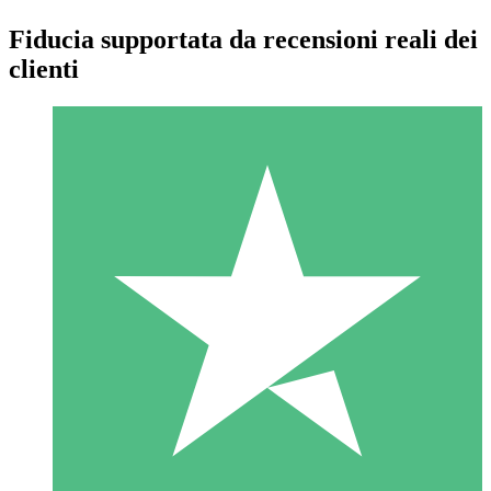
Fiducia supportata da recensioni reali dei
clienti
Pacchetti di Crediti Individuali
Paga a consumo con crediti di download. Nessun impegno
mensile richiesto.
1 Download
10
US$
00