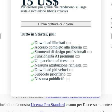
15 US$
Per creatori più grandi che producono su larga
scala e richiedono libertà creativa
Prova gratuita di 7 giorni
Tutto in Starter, più:
Download illimitati
Accesso completo alla libreria
Strumenti di design professionali
Funzionalità AI premium
Un pacchetto al mese
Nessuna attribuzione richiesta
Download più veloci
Supporto prioritario
Nessuna pubblicità
Non vuoi abbonarti?
Visualizza altre opzioni di acquisto
 includono la nostra
Licenza Pro Standard
e sono per l'accesso a utente 