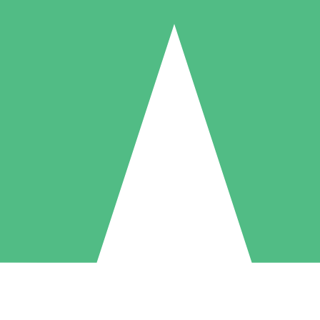
Pacchetti di Crediti Individuali
ga a consumo con crediti di download. Nessun impegno mensile richies
1 Download
5 Download
10 Download
10
15
20
US$
00
US$
00
US$
00