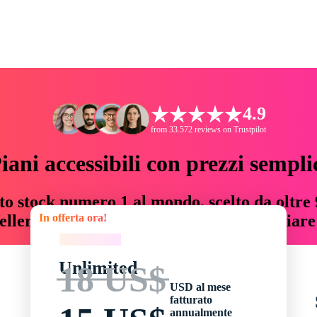
4.9
from 33.572 reviews on Trustpilot
iani accessibili con prezzi sempli
to stock numero 1 al mondo, scelto da oltre 9
In offerta ora!
teller risorse creative che fanno risparmiar
In offerta ora!
Unlimited
18 US$
USD al mese
fatturato
annualmente