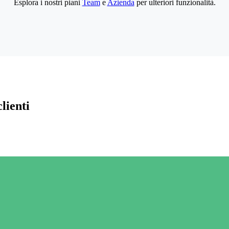
Esplora i nostri piani
Team
e
Azienda
per ulteriori funzionalità.
lienti