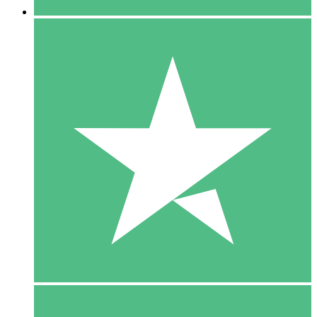
5 Download
15
US$
00
10 Download
20
US$
00