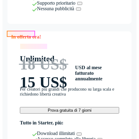
Supporto prioritario
Nessuna pubblicità
In offerta ora!
In offerta ora!
Unlimited
18 US$
USD al mese
fatturato
15 US$
annualmente
Per creatori più grandi che producono su larga scala e
richiedono libertà creativa
Prova gratuita di 7 giorni
Tutto in Starter, più:
Download illimitati
Accesso completo alla libreria