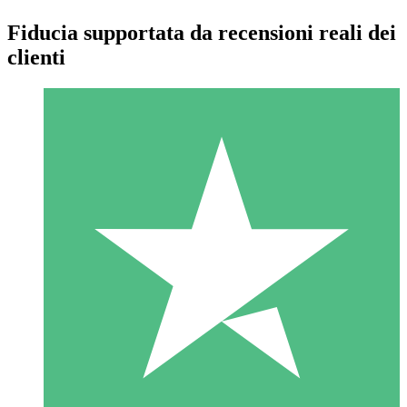
Fiducia supportata da recensioni reali dei
clienti
Pacchetti di Crediti Individuali
Paga a consumo con crediti di download. Nessun impegno
mensile richiesto.
1 Download
10
US$
00