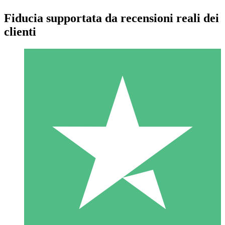
Fiducia supportata da recensioni reali dei
clienti
Pacchetti di Crediti Individuali
Paga a consumo con crediti di download. Nessun impegno
mensile richiesto.
1 Download
10
US$
00