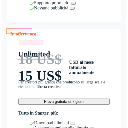
Supporto prioritario
Nessuna pubblicità
In offerta ora!
In offerta ora!
Unlimited
18 US$
USD al mese
fatturato
15 US$
annualmente
Per creatori più grandi che producono su larga scala e
richiedono libertà creativa
Prova gratuita di 7 giorni
Tutto in Starter, più:
Download illimitati
Accesso completo alla libreria