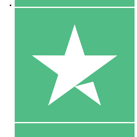
5 Download
15
US$
00
10 Download
20
US$
00