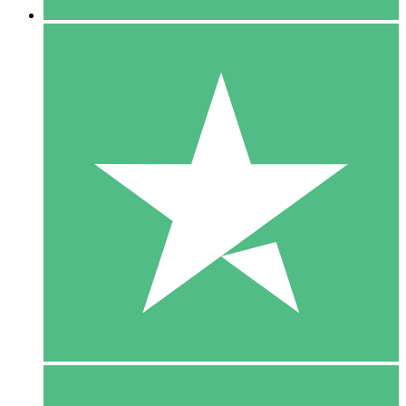
5 Download
15
US$
00
10 Download
20
US$
00