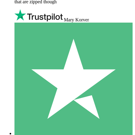
that are zipped though
Mary Korver