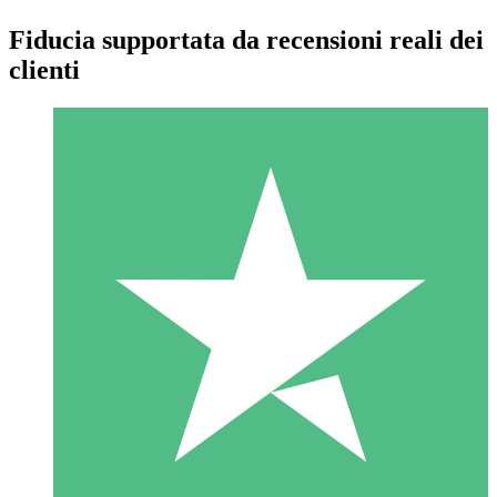
Fiducia supportata da recensioni reali dei
clienti
Pacchetti di Crediti Individuali
Paga a consumo con crediti di download. Nessun impegno
mensile richiesto.
1 Download
10
US$
00