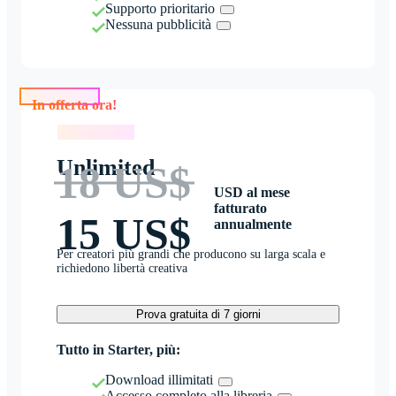
Supporto prioritario
Nessuna pubblicità
In offerta ora!
In offerta ora!
Unlimited
18 US$
USD al mese
fatturato
15 US$
annualmente
Per creatori più grandi che producono su larga scala e
richiedono libertà creativa
Prova gratuita di 7 giorni
Tutto in Starter, più:
Download illimitati
Accesso completo alla libreria