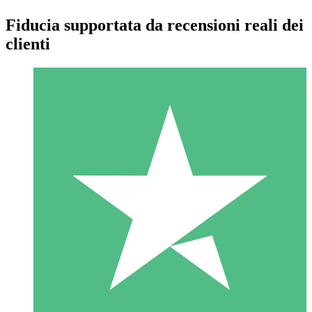
Fiducia supportata da recensioni reali dei
clienti
Pacchetti di Crediti Individuali
Paga a consumo con crediti di download. Nessun impegno
mensile richiesto.
1 Download
10
US$
00