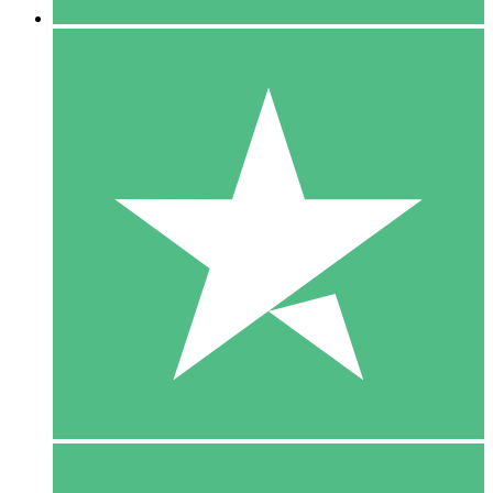
5 Download
15
US$
00
10 Download
20
US$
00