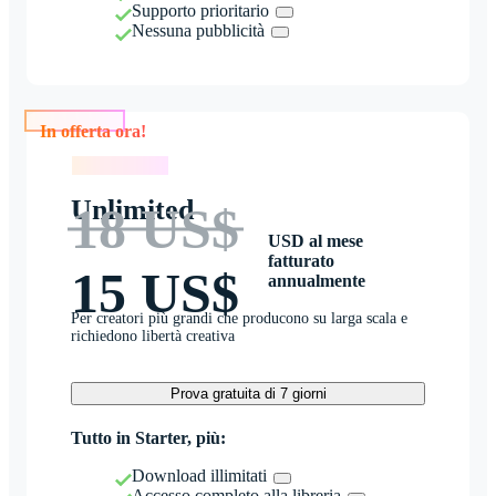
Supporto prioritario
Nessuna pubblicità
In offerta ora!
In offerta ora!
Unlimited
18 US$
USD al mese
fatturato
15 US$
annualmente
Per creatori più grandi che producono su larga scala e
richiedono libertà creativa
Prova gratuita di 7 giorni
Tutto in Starter, più:
Download illimitati
Accesso completo alla libreria