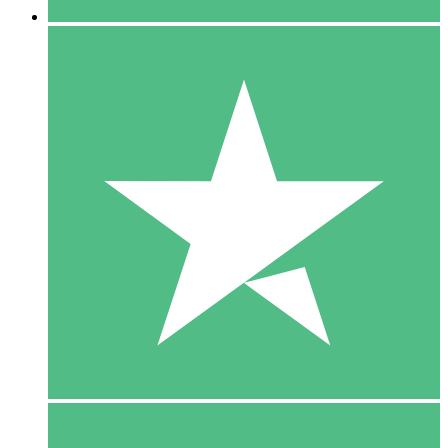
5 Download
15
US$
00
10 Download
20
US$
00