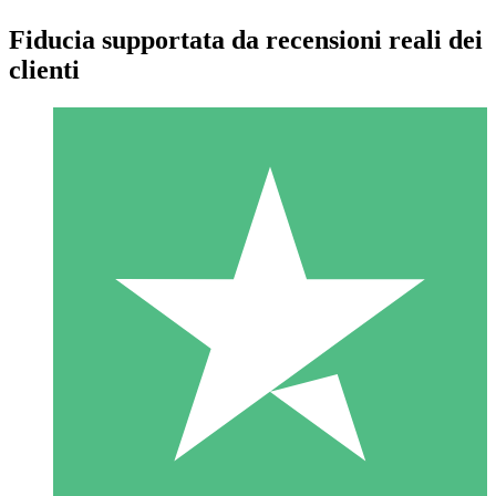
Fiducia supportata da recensioni reali dei
clienti
Pacchetti di Crediti Individuali
Paga a consumo con crediti di download. Nessun impegno
mensile richiesto.
1 Download
10
US$
00