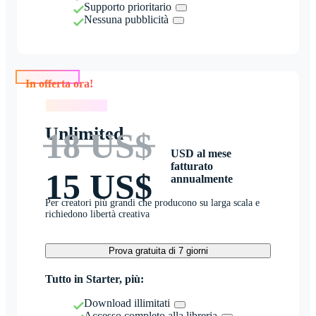
Supporto prioritario
Nessuna pubblicità
In offerta ora!
In offerta ora!
Unlimited
18 US$
USD al mese
fatturato
15 US$
annualmente
Per creatori più grandi che producono su larga scala e
richiedono libertà creativa
Prova gratuita di 7 giorni
Tutto in Starter, più:
Download illimitati
Accesso completo alla libreria