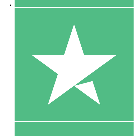
5 Download
15
US$
00
10 Download
20
US$
00