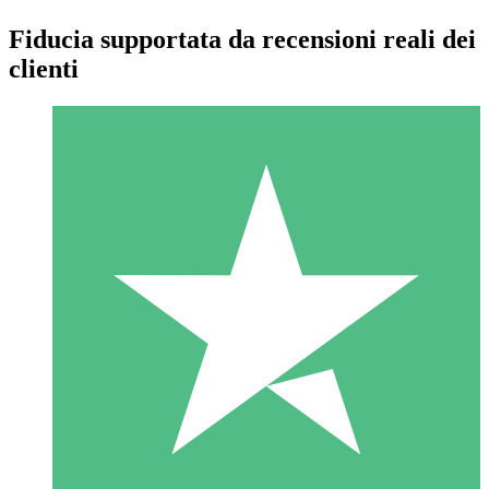
Fiducia supportata da recensioni reali dei
clienti
Pacchetti di Crediti Individuali
Paga a consumo con crediti di download. Nessun impegno
mensile richiesto.
1 Download
10
US$
00