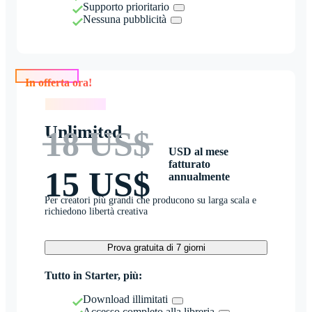
Supporto prioritario
Nessuna pubblicità
In offerta ora!
In offerta ora!
Unlimited
18 US$
USD al mese
fatturato
15 US$
annualmente
Per creatori più grandi che producono su larga scala e
richiedono libertà creativa
Prova gratuita di 7 giorni
Tutto in Starter, più:
Download illimitati
Accesso completo alla libreria