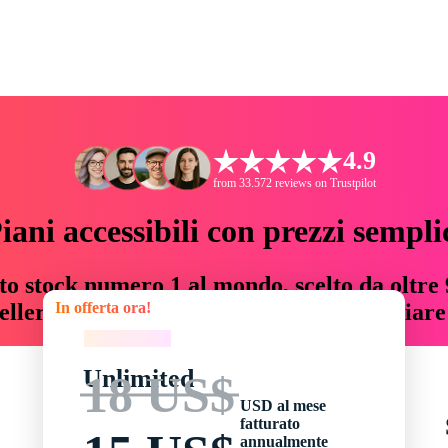
4.9
from 33.572 reviews on Trustpilot
iani accessibili con prezzi sempli
to stock numero 1 al mondo, scelto da oltre 9
In offerta ora!
teller risorse creative che fanno risparmiar
In offerta ora!
Unlimited
18 US$
USD al mese
fatturato
annualmente