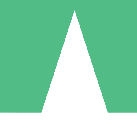
Pacchetti di Crediti Individuali
ga a consumo con crediti di download. Nessun impegno mensile richies
1 Download
5 Download
10 Download
10
15
20
US$
00
US$
00
US$
00