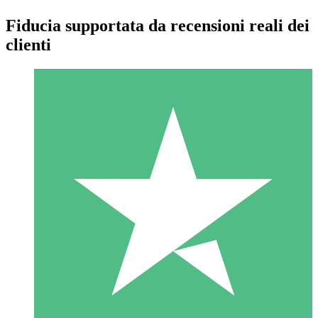
Fiducia supportata da recensioni reali dei
clienti
Pacchetti di Crediti Individuali
Paga a consumo con crediti di download. Nessun impegno
mensile richiesto.
1 Download
10
US$
00