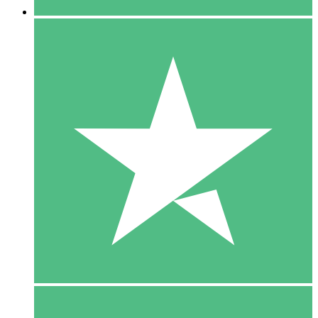
5 Download
15
US$
00
10 Download
20
US$
00