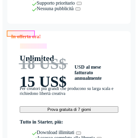
Supporto prioritario
Nessuna pubblicità
In offerta ora!
In offerta ora!
Unlimited
18 US$
USD al mese
fatturato
15 US$
annualmente
Per creatori più grandi che producono su larga scala e
richiedono libertà creativa
Prova gratuita di 7 giorni
Tutto in Starter, più:
Download illimitati
Accesso completo alla libreria