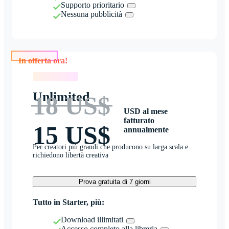
Supporto prioritario
Nessuna pubblicità
In offerta ora!
In offerta ora!
Unlimited
18 US$
USD al mese
fatturato
15 US$
annualmente
Per creatori più grandi che producono su larga scala e
richiedono libertà creativa
Prova gratuita di 7 giorni
Tutto in Starter, più:
Download illimitati
Accesso completo alla libreria