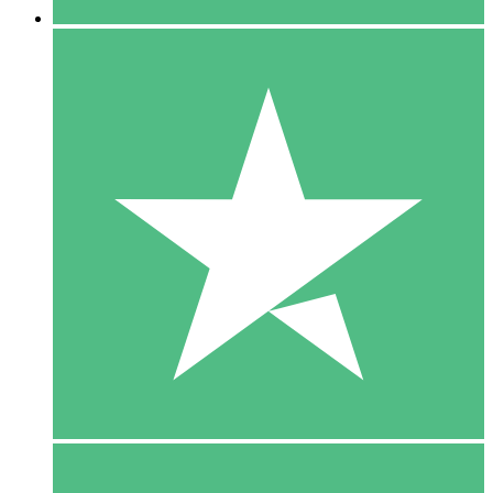
5 Download
15
US$
00
10 Download
20
US$
00