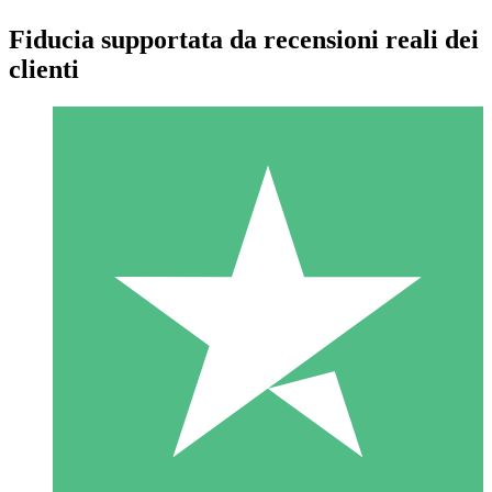
Fiducia supportata da recensioni reali dei
clienti
Pacchetti di Crediti Individuali
Paga a consumo con crediti di download. Nessun impegno
mensile richiesto.
1 Download
10
US$
00