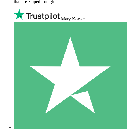
that are zipped though
Mary Korver