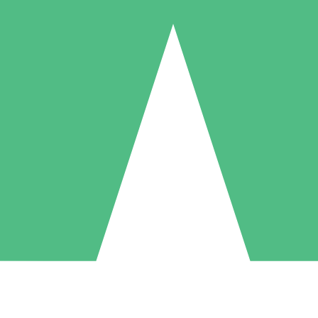
Pacchetti di Crediti Individuali
ga a consumo con crediti di download. Nessun impegno mensile richies
1 Download
5 Download
10 Download
10
15
20
US$
00
US$
00
US$
00