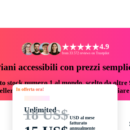
4.9
from 33.572 reviews on Trustpilot
iani accessibili con prezzi sempli
to stock numero 1 al mondo, scelto da oltre 9
In offerta ora!
teller risorse creative che fanno risparmiar
In offerta ora!
Unlimited
18 US$
USD al mese
fatturato
annualmente