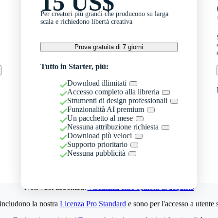
15 US$
Per creatori più grandi che producono su larga
scala e richiedono libertà creativa
Prova gratuita di 7 giorni
Tutto in Starter, più:
Download illimitati
Accesso completo alla libreria
Strumenti di design professionali
Funzionalità AI premium
Un pacchetto al mese
Nessuna attribuzione richiesta
Download più veloci
Supporto prioritario
Nessuna pubblicità
Non vuoi abbonarti?
Visualizza altre opzioni di acquisto
 includono la nostra
Licenza Pro Standard
e sono per l'accesso a utente 