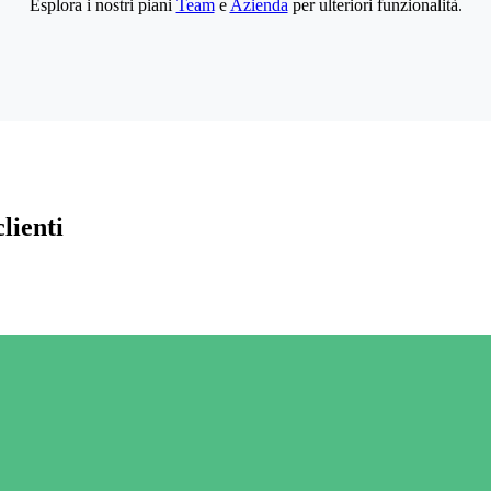
Esplora i nostri piani
Team
e
Azienda
per ulteriori funzionalità.
lienti