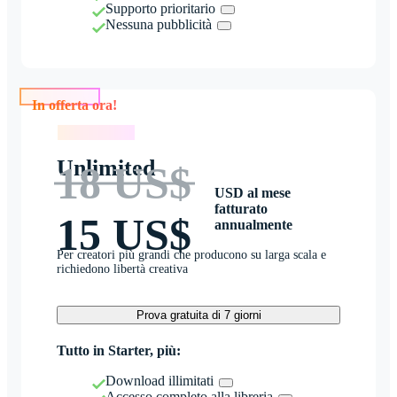
Supporto prioritario
Nessuna pubblicità
In offerta ora!
In offerta ora!
Unlimited
18 US$
USD al mese
fatturato
15 US$
annualmente
Per creatori più grandi che producono su larga scala e
richiedono libertà creativa
Prova gratuita di 7 giorni
Tutto in Starter, più:
Download illimitati
Accesso completo alla libreria