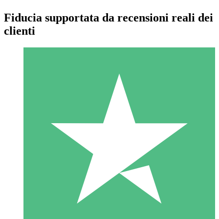
Fiducia supportata da recensioni reali dei
clienti
Pacchetti di Crediti Individuali
Paga a consumo con crediti di download. Nessun impegno
mensile richiesto.
1 Download
10
US$
00