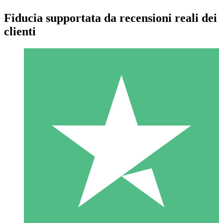
Fiducia supportata da recensioni reali dei
clienti
Pacchetti di Crediti Individuali
Paga a consumo con crediti di download. Nessun impegno
mensile richiesto.
1 Download
10
US$
00