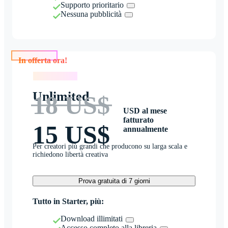
Supporto prioritario
Nessuna pubblicità
In offerta ora!
In offerta ora!
Unlimited
18 US$
USD al mese
fatturato
15 US$
annualmente
Per creatori più grandi che producono su larga scala e
richiedono libertà creativa
Prova gratuita di 7 giorni
Tutto in Starter, più:
Download illimitati
Accesso completo alla libreria