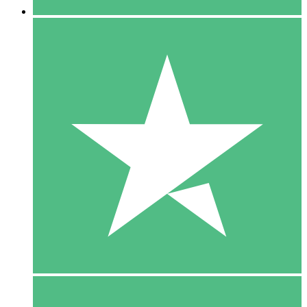
5 Download
15
US$
00
10 Download
20
US$
00