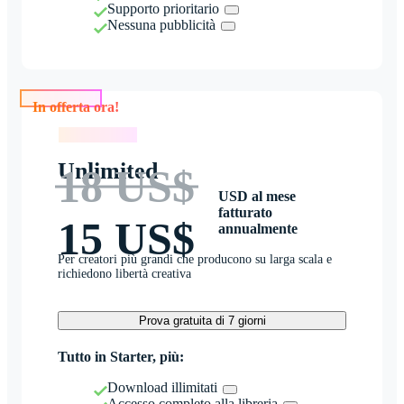
Supporto prioritario
Nessuna pubblicità
In offerta ora!
In offerta ora!
Unlimited
18 US$
USD al mese
fatturato
15 US$
annualmente
Per creatori più grandi che producono su larga scala e
richiedono libertà creativa
Prova gratuita di 7 giorni
Tutto in Starter, più:
Download illimitati
Accesso completo alla libreria