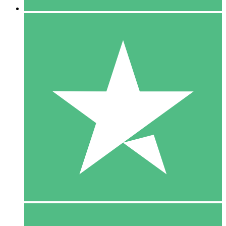
5 Download
15
US$
00
10 Download
20
US$
00