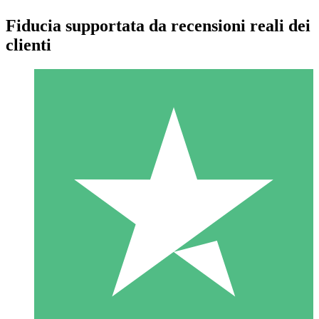
Fiducia supportata da recensioni reali dei
clienti
Pacchetti di Crediti Individuali
Paga a consumo con crediti di download. Nessun impegno
mensile richiesto.
1 Download
10
US$
00