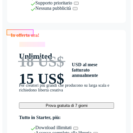
Supporto prioritario
Nessuna pubblicità
In offerta ora!
In offerta ora!
Unlimited
18 US$
USD al mese
fatturato
15 US$
annualmente
Per creatori più grandi che producono su larga scala e
richiedono libertà creativa
Prova gratuita di 7 giorni
Tutto in Starter, più:
Download illimitati
Accesso completo alla libreria