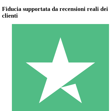
Fiducia supportata da recensioni reali dei
clienti
Pacchetti di Crediti Individuali
Paga a consumo con crediti di download. Nessun impegno
mensile richiesto.
1 Download
10
US$
00