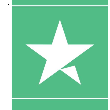
5 Download
15
US$
00
10 Download
20
US$
00