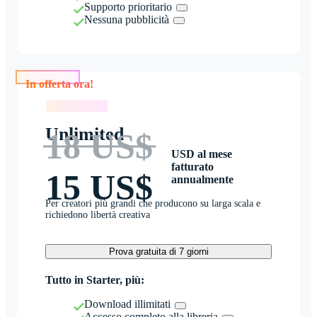
Supporto prioritario
Nessuna pubblicità
In offerta ora!
In offerta ora!
Unlimited
18 US$
USD al mese
fatturato
15 US$
annualmente
Per creatori più grandi che producono su larga scala e
richiedono libertà creativa
Prova gratuita di 7 giorni
Tutto in Starter, più:
Download illimitati
Accesso completo alla libreria