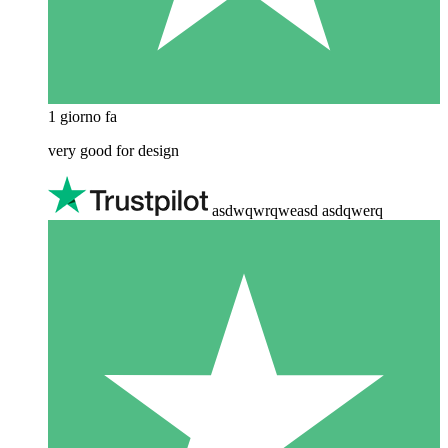
1 giorno fa
very good for design
asdwqwrqweasd asdqwerq