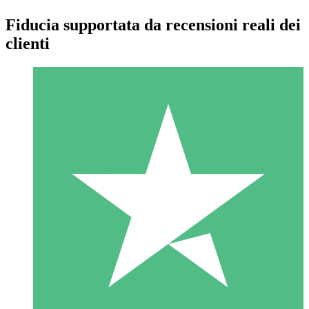
Fiducia supportata da recensioni reali dei
clienti
Pacchetti di Crediti Individuali
Paga a consumo con crediti di download. Nessun impegno
mensile richiesto.
1 Download
10
US$
00