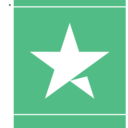
5 Download
15
US$
00
10 Download
20
US$
00