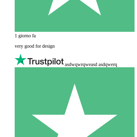
1 giorno fa
very good for design
asdwqwrqweasd asdqwerq