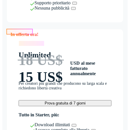
Supporto prioritario
Nessuna pubblicità
In offerta ora!
In offerta ora!
Unlimited
18 US$
USD al mese
fatturato
15 US$
annualmente
Per creatori più grandi che producono su larga scala e
richiedono libertà creativa
Prova gratuita di 7 giorni
Tutto in Starter, più:
Download illimitati
Accesso completo alla libreria