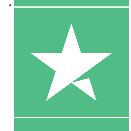
5 Download
15
US$
00
10 Download
20
US$
00