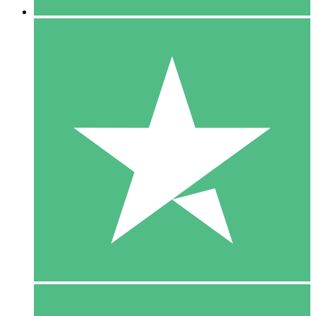
5 Download
15
US$
00
10 Download
20
US$
00