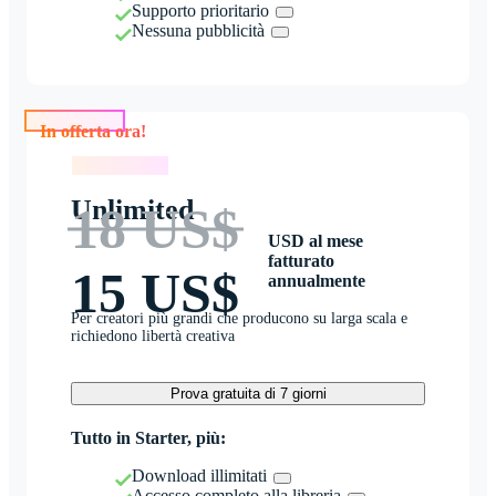
Supporto prioritario
Nessuna pubblicità
In offerta ora!
In offerta ora!
Unlimited
18 US$
USD al mese
fatturato
15 US$
annualmente
Per creatori più grandi che producono su larga scala e
richiedono libertà creativa
Prova gratuita di 7 giorni
Tutto in Starter, più:
Download illimitati
Accesso completo alla libreria