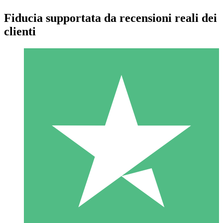
Fiducia supportata da recensioni reali dei
clienti
Pacchetti di Crediti Individuali
Paga a consumo con crediti di download. Nessun impegno
mensile richiesto.
1 Download
10
US$
00