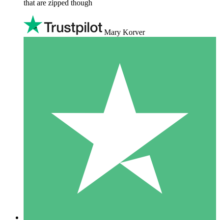
that are zipped though
Mary Korver