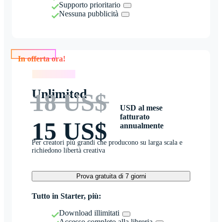
Supporto prioritario
Nessuna pubblicità
In offerta ora!
In offerta ora!
Unlimited
18 US$
USD al mese
fatturato
15 US$
annualmente
Per creatori più grandi che producono su larga scala e
richiedono libertà creativa
Prova gratuita di 7 giorni
Tutto in Starter, più:
Download illimitati
Accesso completo alla libreria