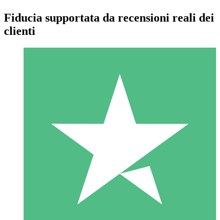
Fiducia supportata da recensioni reali dei
clienti
Pacchetti di Crediti Individuali
Paga a consumo con crediti di download. Nessun impegno
mensile richiesto.
1 Download
10
US$
00