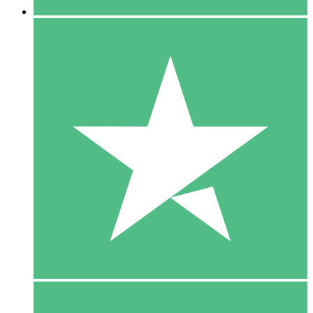
5 Download
15
US$
00
10 Download
20
US$
00