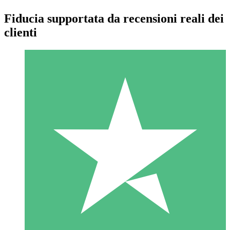
Fiducia supportata da recensioni reali dei
clienti
Pacchetti di Crediti Individuali
Paga a consumo con crediti di download. Nessun impegno
mensile richiesto.
1 Download
10
US$
00