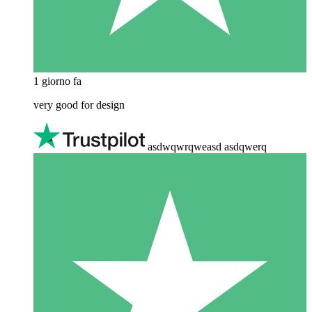
1 giorno fa
very good for design
asdwqwrqweasd asdqwerq