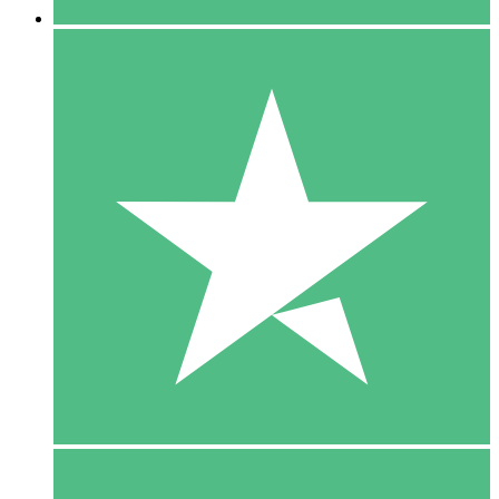
5 Download
15
US$
00
10 Download
20
US$
00