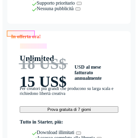
Supporto prioritario
Nessuna pubblicità
In offerta ora!
In offerta ora!
Unlimited
18 US$
USD al mese
fatturato
15 US$
annualmente
Per creatori più grandi che producono su larga scala e
richiedono libertà creativa
Prova gratuita di 7 giorni
Tutto in Starter, più:
Download illimitati
Accesso completo alla libreria