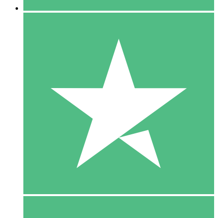
5 Download
15
US$
00
10 Download
20
US$
00