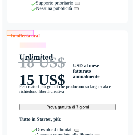
Supporto prioritario
Nessuna pubblicità
In offerta ora!
In offerta ora!
Unlimited
18 US$
USD al mese
fatturato
15 US$
annualmente
Per creatori più grandi che producono su larga scala e
richiedono libertà creativa
Prova gratuita di 7 giorni
Tutto in Starter, più:
Download illimitati
Accesso completo alla libreria