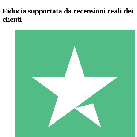
Fiducia supportata da recensioni reali dei
clienti
Pacchetti di Crediti Individuali
Paga a consumo con crediti di download. Nessun impegno
mensile richiesto.
1 Download
10
US$
00