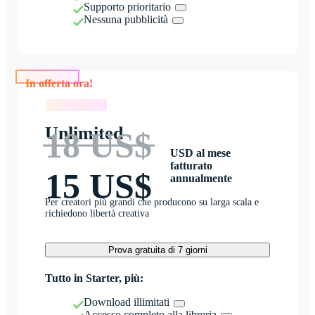
Supporto prioritario
Nessuna pubblicità
In offerta ora!
In offerta ora!
Unlimited
18 US$
USD al mese
fatturato
15 US$
annualmente
Per creatori più grandi che producono su larga scala e
richiedono libertà creativa
Prova gratuita di 7 giorni
Tutto in Starter, più:
Download illimitati
Accesso completo alla libreria