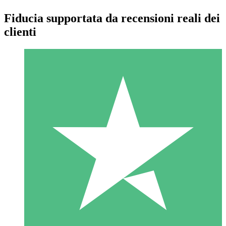
Fiducia supportata da recensioni reali dei
clienti
Pacchetti di Crediti Individuali
Paga a consumo con crediti di download. Nessun impegno
mensile richiesto.
1 Download
10
US$
00