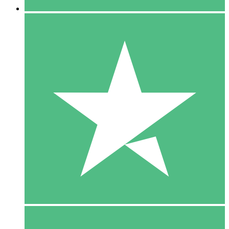
5 Download
15
US$
00
10 Download
20
US$
00