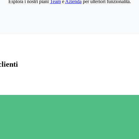
Esplora i nostri piani
Team
e
Azienda
per ulteriori funzionalità.
lienti