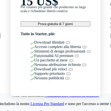
15 US$
Per creatori più grandi che producono su larga
scala e richiedono libertà creativa
Prova gratuita di 7 giorni
Tutto in Starter, più:
Download illimitati
Accesso completo alla libreria
Strumenti di design professionali
Funzionalità AI premium
Un pacchetto al mese
Nessuna attribuzione richiesta
Download più veloci
Supporto prioritario
Nessuna pubblicità
Non vuoi abbonarti?
Visualizza altre opzioni di acquisto
 includono la nostra
Licenza Pro Standard
e sono per l'accesso a utente 