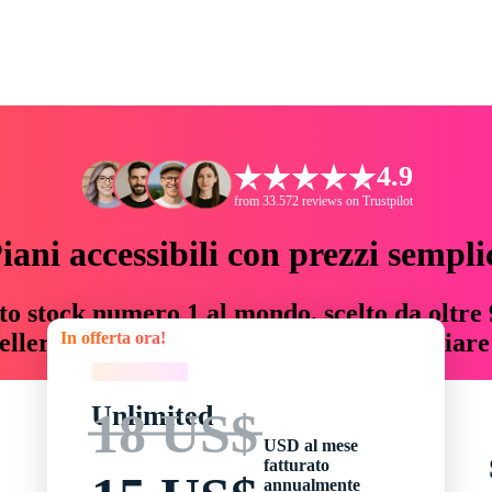
4.9
from 33.572 reviews on Trustpilot
iani accessibili con prezzi sempli
to stock numero 1 al mondo, scelto da oltre 9
In offerta ora!
teller risorse creative che fanno risparmiar
In offerta ora!
Unlimited
18 US$
USD al mese
fatturato
annualmente