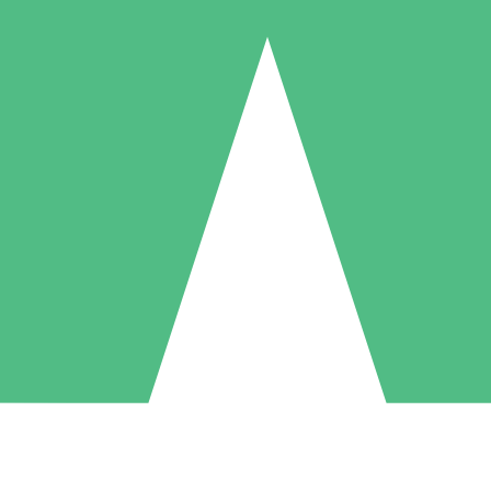
Pacchetti di Crediti Individuali
ga a consumo con crediti di download. Nessun impegno mensile richies
1 Download
5 Download
10 Download
10
15
20
US$
00
US$
00
US$
00