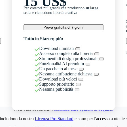
15 US$
Per creatori più grandi che producono su larga
scala e richiedono libertà creativa
Prova gratuita di 7 giorni
Tutto in Starter, più:
Download illimitati
Accesso completo alla libreria
Strumenti di design professionali
Funzionalità AI premium
Un pacchetto al mese
Nessuna attribuzione richiesta
Download più veloci
Supporto prioritario
Nessuna pubblicità
Non vuoi abbonarti?
Visualizza altre opzioni di acquisto
 includono la nostra
Licenza Pro Standard
e sono per l'accesso a utente 