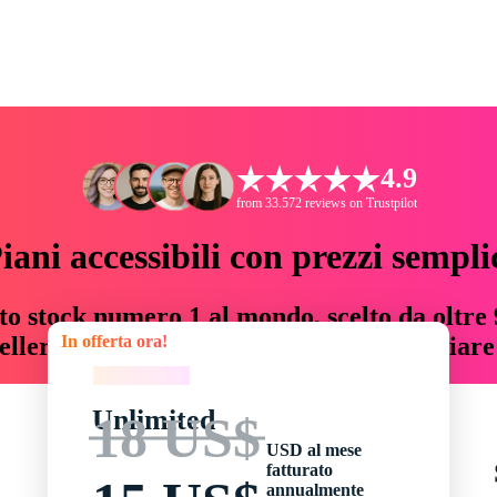
4.9
from 33.572 reviews on Trustpilot
iani accessibili con prezzi sempli
to stock numero 1 al mondo, scelto da oltre 9
In offerta ora!
teller risorse creative che fanno risparmiar
In offerta ora!
Unlimited
18 US$
USD al mese
fatturato
annualmente