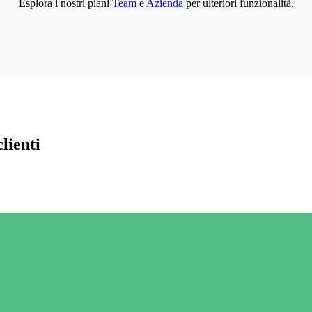
Esplora i nostri piani
Team
e
Azienda
per ulteriori funzionalità.
lienti