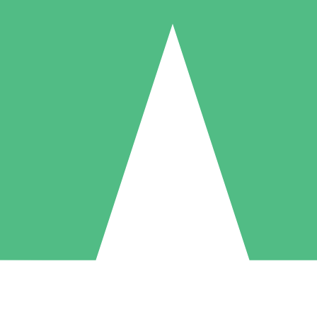
Pacchetti di Crediti Individuali
ga a consumo con crediti di download. Nessun impegno mensile richies
1 Download
5 Download
10 Download
10
15
20
US$
00
US$
00
US$
00