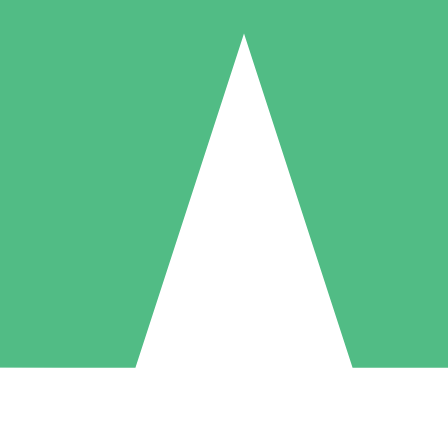
Pacchetti di Crediti Individuali
ga a consumo con crediti di download. Nessun impegno mensile richies
1 Download
5 Download
10 Download
10
15
20
US$
00
US$
00
US$
00