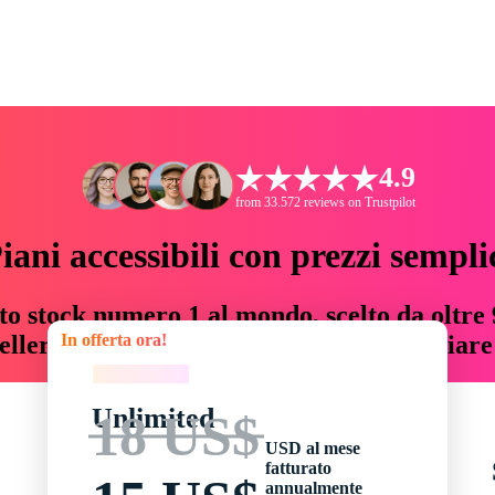
4.9
from 33.572 reviews on Trustpilot
iani accessibili con prezzi sempli
to stock numero 1 al mondo, scelto da oltre 9
In offerta ora!
teller risorse creative che fanno risparmiar
In offerta ora!
Unlimited
18 US$
USD al mese
fatturato
annualmente