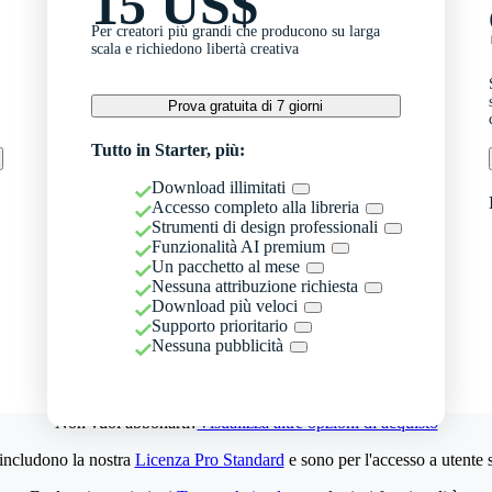
15 US$
Per creatori più grandi che producono su larga
scala e richiedono libertà creativa
Prova gratuita di 7 giorni
Tutto in Starter, più:
Download illimitati
Accesso completo alla libreria
Strumenti di design professionali
Funzionalità AI premium
Un pacchetto al mese
Nessuna attribuzione richiesta
Download più veloci
Supporto prioritario
Nessuna pubblicità
Non vuoi abbonarti?
Visualizza altre opzioni di acquisto
 includono la nostra
Licenza Pro Standard
e sono per l'accesso a utente 