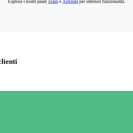
Esplora i nostri piani
Team
e
Azienda
per ulteriori funzionalità.
lienti