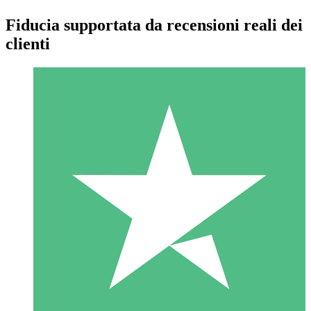
Fiducia supportata da recensioni reali dei
clienti
Pacchetti di Crediti Individuali
Paga a consumo con crediti di download. Nessun impegno
mensile richiesto.
1 Download
10
US$
00