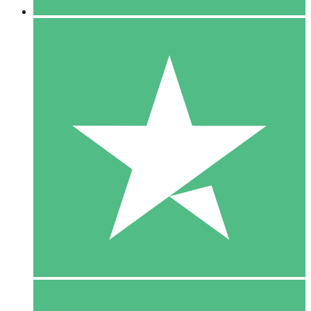
5 Download
15
US$
00
10 Download
20
US$
00