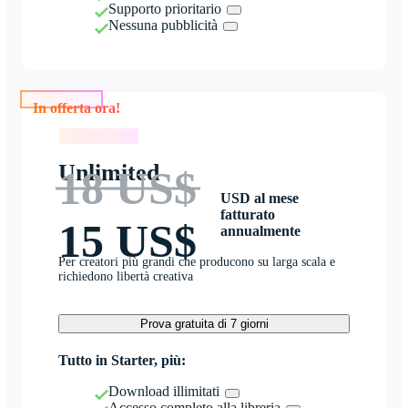
Supporto prioritario
Nessuna pubblicità
In offerta ora!
In offerta ora!
Unlimited
18 US$
USD al mese
fatturato
15 US$
annualmente
Per creatori più grandi che producono su larga scala e
richiedono libertà creativa
Prova gratuita di 7 giorni
Tutto in Starter, più:
Download illimitati
Accesso completo alla libreria