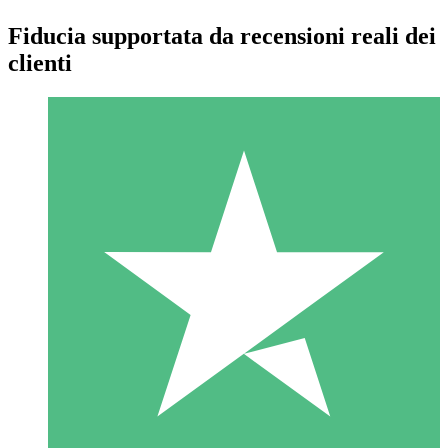
Fiducia supportata da recensioni reali dei
clienti
Pacchetti di Crediti Individuali
Paga a consumo con crediti di download. Nessun impegno
mensile richiesto.
1 Download
10
US$
00