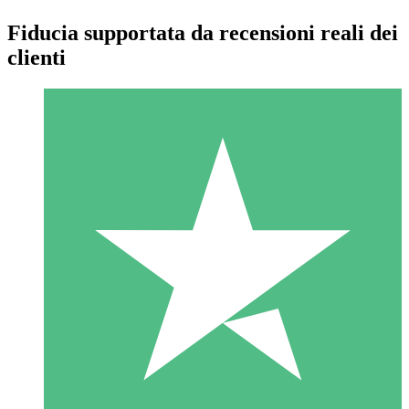
Fiducia supportata da recensioni reali dei
clienti
Pacchetti di Crediti Individuali
Paga a consumo con crediti di download. Nessun impegno
mensile richiesto.
1 Download
10
US$
00