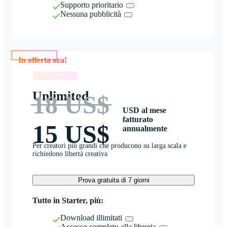
Supporto prioritario
Nessuna pubblicità
In offerta ora!
In offerta ora!
Unlimited
18 US$
USD al mese
fatturato
15 US$
annualmente
Per creatori più grandi che producono su larga scala e
richiedono libertà creativa
Prova gratuita di 7 giorni
Tutto in Starter, più:
Download illimitati
Accesso completo alla libreria