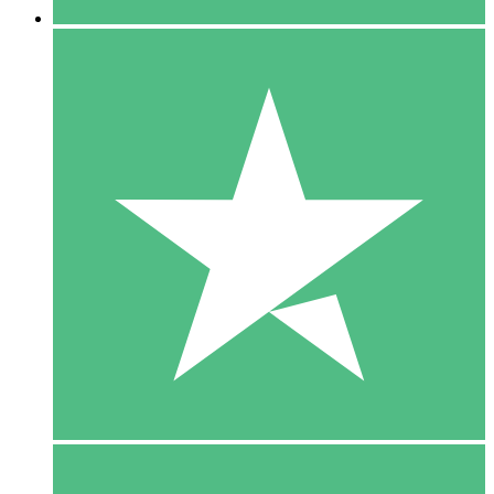
5 Download
15
US$
00
10 Download
20
US$
00