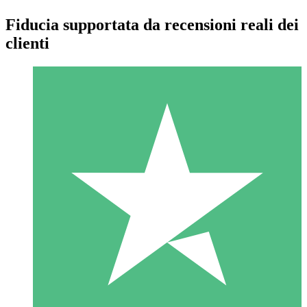
Fiducia supportata da recensioni reali dei
clienti
Pacchetti di Crediti Individuali
Paga a consumo con crediti di download. Nessun impegno
mensile richiesto.
1 Download
10
US$
00