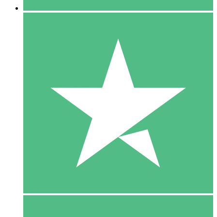
5 Download
15
US$
00
10 Download
20
US$
00