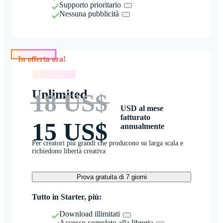
Supporto prioritario
Nessuna pubblicità
In offerta ora!
In offerta ora!
Unlimited
18 US$
USD al mese
fatturato
15 US$
annualmente
Per creatori più grandi che producono su larga scala e
richiedono libertà creativa
Prova gratuita di 7 giorni
Tutto in Starter, più:
Download illimitati
Accesso completo alla libreria