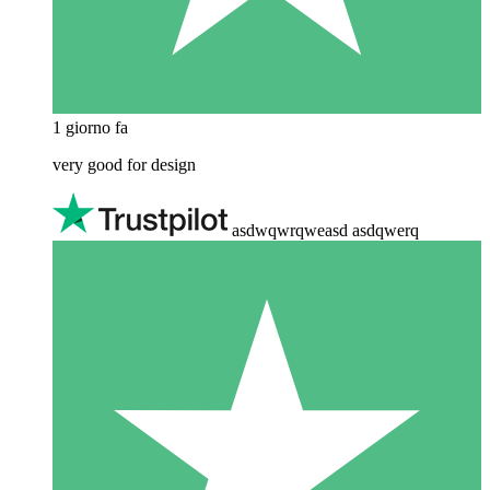
1 giorno fa
very good for design
asdwqwrqweasd asdqwerq