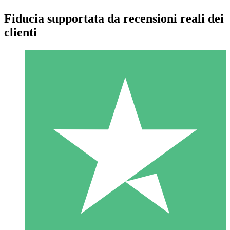
Fiducia supportata da recensioni reali dei
clienti
Pacchetti di Crediti Individuali
Paga a consumo con crediti di download. Nessun impegno
mensile richiesto.
1 Download
10
US$
00