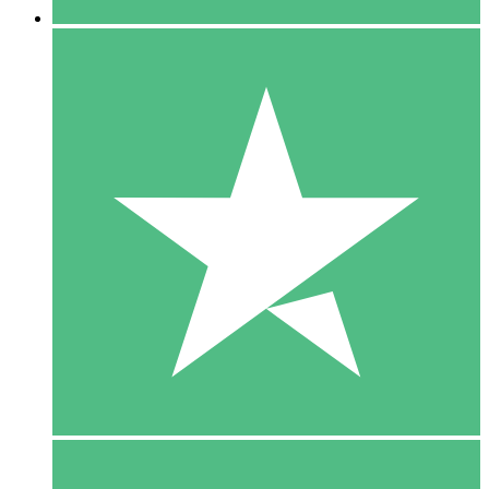
5 Download
15
US$
00
10 Download
20
US$
00