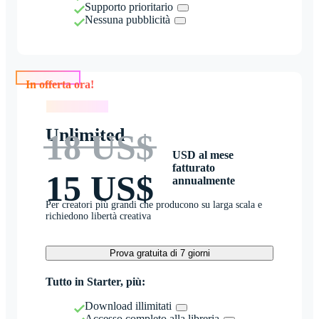
Supporto prioritario
Nessuna pubblicità
In offerta ora!
In offerta ora!
Unlimited
18 US$
USD al mese
fatturato
15 US$
annualmente
Per creatori più grandi che producono su larga scala e
richiedono libertà creativa
Prova gratuita di 7 giorni
Tutto in Starter, più:
Download illimitati
Accesso completo alla libreria