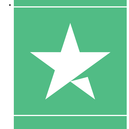
5 Download
15
US$
00
10 Download
20
US$
00