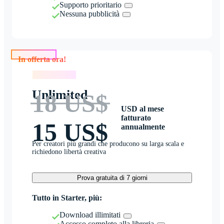
Supporto prioritario
Nessuna pubblicità
In offerta ora!
In offerta ora!
Unlimited
18 US$
USD al mese
fatturato
15 US$
annualmente
Per creatori più grandi che producono su larga scala e
richiedono libertà creativa
Prova gratuita di 7 giorni
Tutto in Starter, più:
Download illimitati
Accesso completo alla libreria