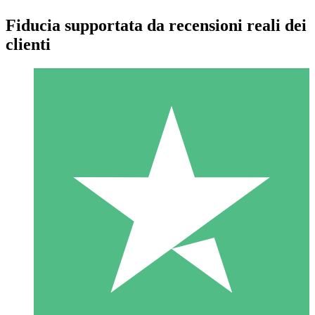
Fiducia supportata da recensioni reali dei
clienti
Pacchetti di Crediti Individuali
Paga a consumo con crediti di download. Nessun impegno
mensile richiesto.
1 Download
10
US$
00