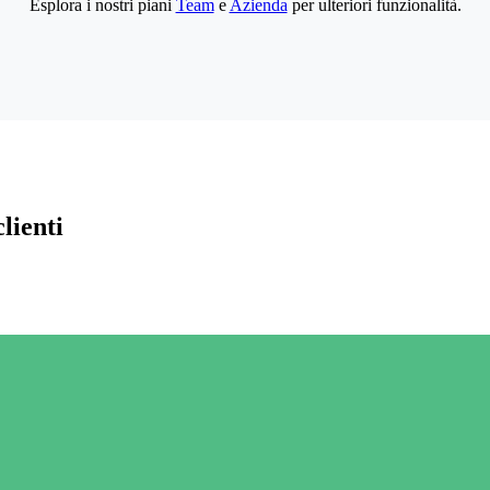
Esplora i nostri piani
Team
e
Azienda
per ulteriori funzionalità.
lienti