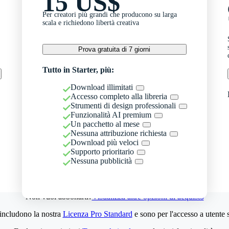
15 US$
Per creatori più grandi che producono su larga
scala e richiedono libertà creativa
Prova gratuita di 7 giorni
Tutto in Starter, più:
Download illimitati
Accesso completo alla libreria
Strumenti di design professionali
Funzionalità AI premium
Un pacchetto al mese
Nessuna attribuzione richiesta
Download più veloci
Supporto prioritario
Nessuna pubblicità
Non vuoi abbonarti?
Visualizza altre opzioni di acquisto
 includono la nostra
Licenza Pro Standard
e sono per l'accesso a utente 