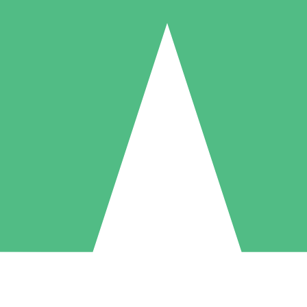
Pacchetti di Crediti Individuali
ga a consumo con crediti di download. Nessun impegno mensile richies
1 Download
5 Download
10 Download
10
15
20
US$
00
US$
00
US$
00