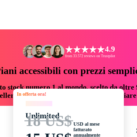
4.9
from 33.572 reviews on Trustpilot
iani accessibili con prezzi sempli
to stock numero 1 al mondo, scelto da oltre 9
In offerta ora!
teller risorse creative che fanno risparmiar
In offerta ora!
Unlimited
18 US$
USD al mese
fatturato
annualmente