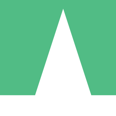
Pacchetti di Crediti Individuali
ga a consumo con crediti di download. Nessun impegno mensile richies
1 Download
5 Download
10 Download
10
15
20
US$
00
US$
00
US$
00