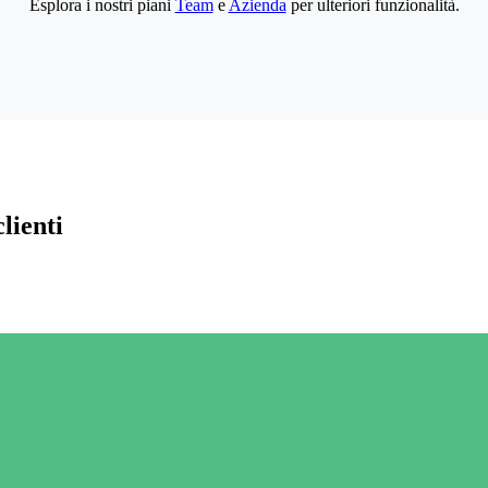
Esplora i nostri piani
Team
e
Azienda
per ulteriori funzionalità.
lienti