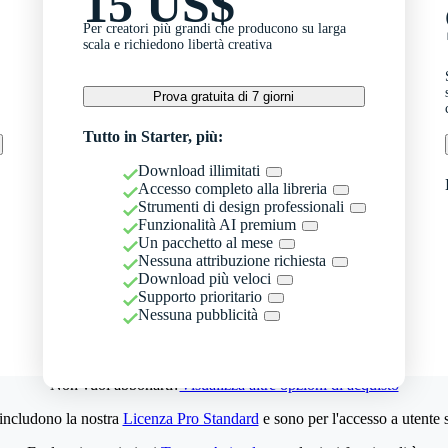
15 US$
Per creatori più grandi che producono su larga
scala e richiedono libertà creativa
Prova gratuita di 7 giorni
Tutto in Starter, più:
Download illimitati
Accesso completo alla libreria
Strumenti di design professionali
Funzionalità AI premium
Un pacchetto al mese
Nessuna attribuzione richiesta
Download più veloci
Supporto prioritario
Nessuna pubblicità
Non vuoi abbonarti?
Visualizza altre opzioni di acquisto
 includono la nostra
Licenza Pro Standard
e sono per l'accesso a utente 