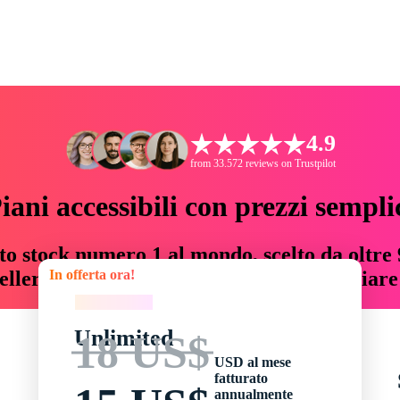
4.9
from 33.572 reviews on Trustpilot
iani accessibili con prezzi sempli
to stock numero 1 al mondo, scelto da oltre 9
In offerta ora!
teller risorse creative che fanno risparmiar
In offerta ora!
Unlimited
18 US$
USD al mese
fatturato
annualmente