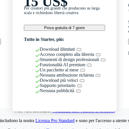
15 US$
Per creatori più grandi che producono su larga
scala e richiedono libertà creativa
Prova gratuita di 7 giorni
Tutto in Starter, più:
Download illimitati
Accesso completo alla libreria
Strumenti di design professionali
Funzionalità AI premium
Un pacchetto al mese
Nessuna attribuzione richiesta
Download più veloci
Supporto prioritario
Nessuna pubblicità
Non vuoi abbonarti?
Visualizza altre opzioni di acquisto
 includono la nostra
Licenza Pro Standard
e sono per l'accesso a utente 