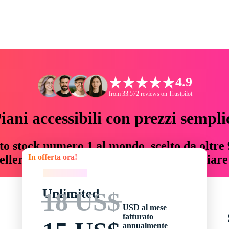
4.9
from 33.572 reviews on Trustpilot
iani accessibili con prezzi sempli
to stock numero 1 al mondo, scelto da oltre 9
In offerta ora!
teller risorse creative che fanno risparmiar
In offerta ora!
Unlimited
18 US$
USD al mese
fatturato
annualmente