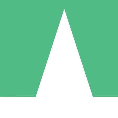
Pacchetti di Crediti Individuali
ga a consumo con crediti di download. Nessun impegno mensile richies
1 Download
5 Download
10 Download
10
15
20
US$
00
US$
00
US$
00