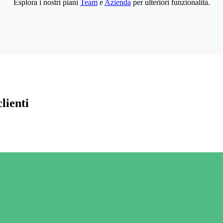
Esplora i nostri piani
Team
e
Azienda
per ulteriori funzionalità.
lienti