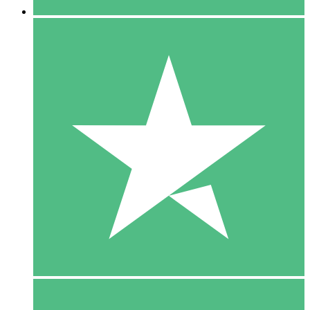
5 Download
15
US$
00
10 Download
20
US$
00