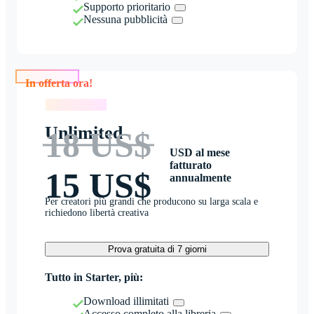
Supporto prioritario
Nessuna pubblicità
In offerta ora!
In offerta ora!
Unlimited
18 US$
USD al mese
fatturato
15 US$
annualmente
Per creatori più grandi che producono su larga scala e
richiedono libertà creativa
Prova gratuita di 7 giorni
Tutto in Starter, più:
Download illimitati
Accesso completo alla libreria