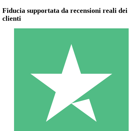
Fiducia supportata da recensioni reali dei
clienti
Pacchetti di Crediti Individuali
Paga a consumo con crediti di download. Nessun impegno
mensile richiesto.
1 Download
10
US$
00