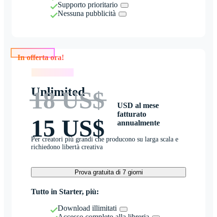
Supporto prioritario
Nessuna pubblicità
In offerta ora!
In offerta ora!
Unlimited
18 US$
USD al mese
fatturato
15 US$
annualmente
Per creatori più grandi che producono su larga scala e
richiedono libertà creativa
Prova gratuita di 7 giorni
Tutto in Starter, più:
Download illimitati
Accesso completo alla libreria