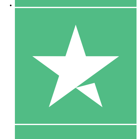
5 Download
15
US$
00
10 Download
20
US$
00