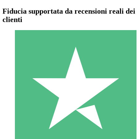
Fiducia supportata da recensioni reali dei
clienti
Pacchetti di Crediti Individuali
Paga a consumo con crediti di download. Nessun impegno
mensile richiesto.
1 Download
10
US$
00