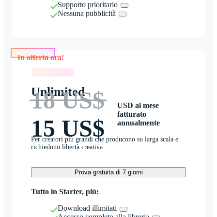
Supporto prioritario
Nessuna pubblicità
In offerta ora!
In offerta ora!
Unlimited
18 US$
USD al mese
fatturato
15 US$
annualmente
Per creatori più grandi che producono su larga scala e
richiedono libertà creativa
Prova gratuita di 7 giorni
Tutto in Starter, più:
Download illimitati
Accesso completo alla libreria