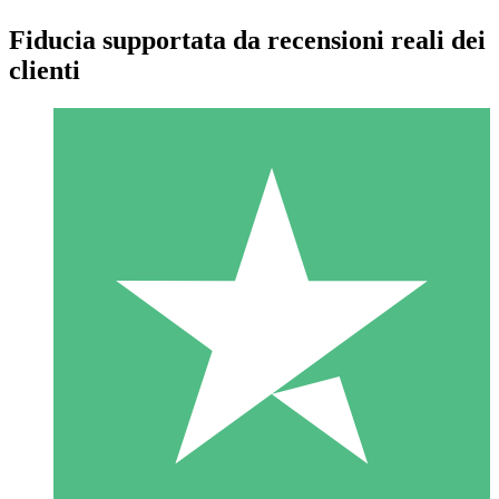
Fiducia supportata da recensioni reali dei
clienti
Pacchetti di Crediti Individuali
Paga a consumo con crediti di download. Nessun impegno
mensile richiesto.
1 Download
10
US$
00