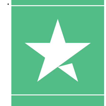
5 Download
15
US$
00
10 Download
20
US$
00