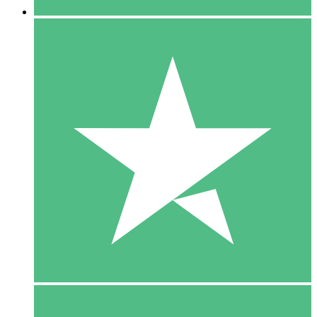
5 Download
15
US$
00
10 Download
20
US$
00