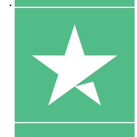
5 Download
15
US$
00
10 Download
20
US$
00