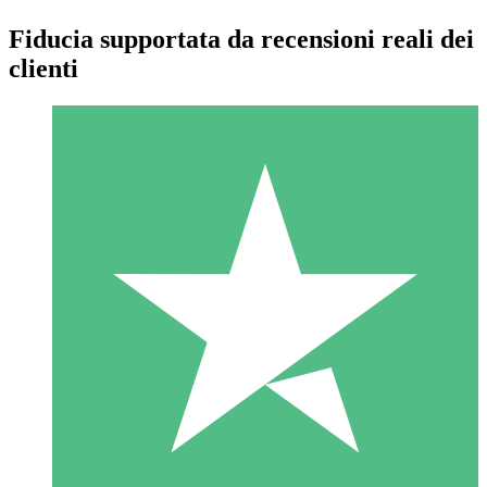
Fiducia supportata da recensioni reali dei
clienti
Pacchetti di Crediti Individuali
Paga a consumo con crediti di download. Nessun impegno
mensile richiesto.
1 Download
10
US$
00