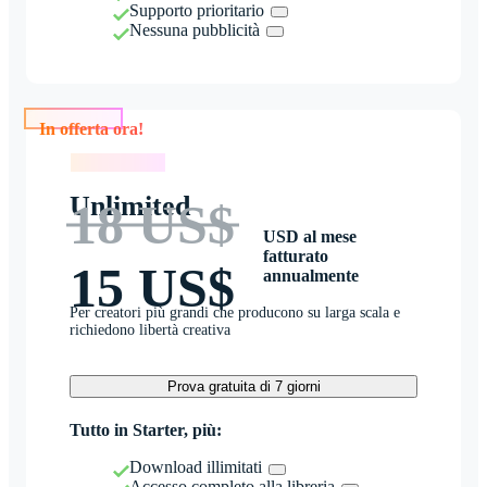
Supporto prioritario
Nessuna pubblicità
In offerta ora!
In offerta ora!
Unlimited
18 US$
USD al mese
fatturato
15 US$
annualmente
Per creatori più grandi che producono su larga scala e
richiedono libertà creativa
Prova gratuita di 7 giorni
Tutto in Starter, più:
Download illimitati
Accesso completo alla libreria