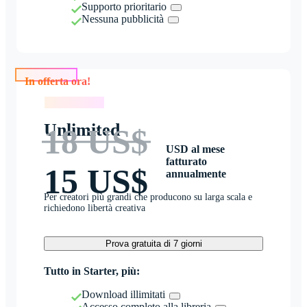
Supporto prioritario
Nessuna pubblicità
In offerta ora!
In offerta ora!
Unlimited
18 US$
USD al mese
fatturato
15 US$
annualmente
Per creatori più grandi che producono su larga scala e
richiedono libertà creativa
Prova gratuita di 7 giorni
Tutto in Starter, più:
Download illimitati
Accesso completo alla libreria