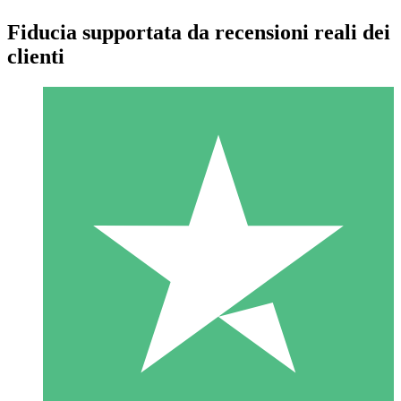
Fiducia supportata da recensioni reali dei
clienti
Pacchetti di Crediti Individuali
Paga a consumo con crediti di download. Nessun impegno
mensile richiesto.
1 Download
10
US$
00