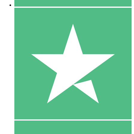
5 Download
15
US$
00
10 Download
20
US$
00