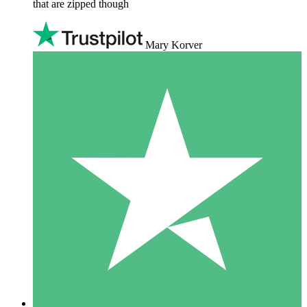
that are zipped though
Mary Korver