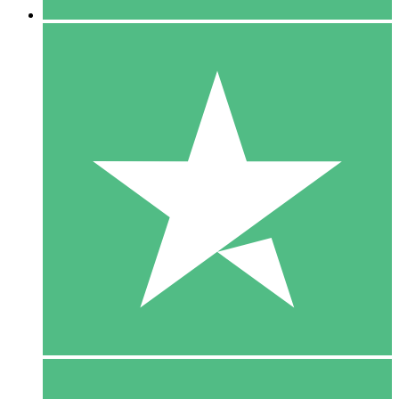
5 Download
15
US$
00
10 Download
20
US$
00