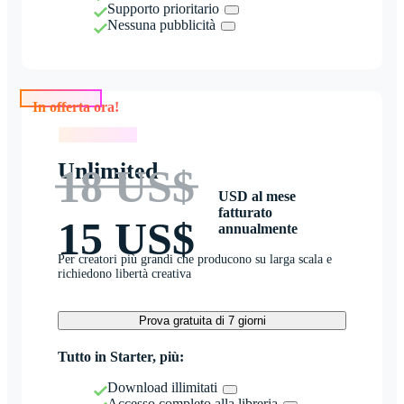
Supporto prioritario
Nessuna pubblicità
In offerta ora!
In offerta ora!
Unlimited
18 US$
USD al mese
fatturato
15 US$
annualmente
Per creatori più grandi che producono su larga scala e
richiedono libertà creativa
Prova gratuita di 7 giorni
Tutto in Starter, più:
Download illimitati
Accesso completo alla libreria