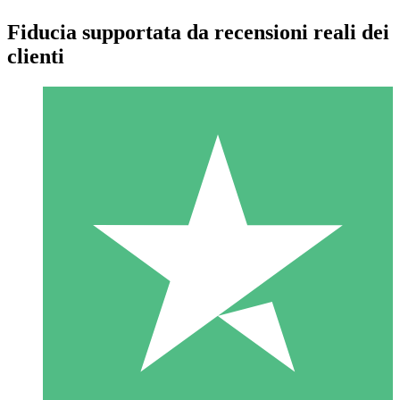
Fiducia supportata da recensioni reali dei
clienti
Pacchetti di Crediti Individuali
Paga a consumo con crediti di download. Nessun impegno
mensile richiesto.
1 Download
10
US$
00