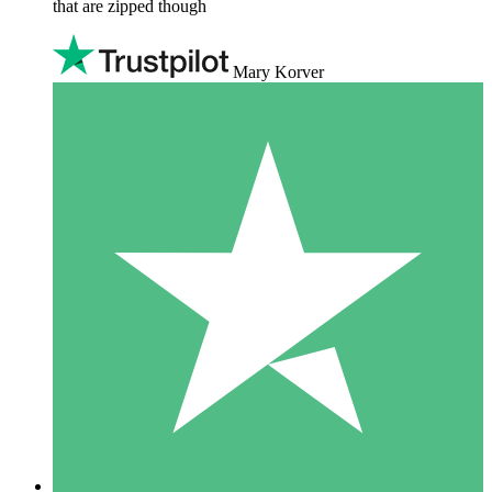
that are zipped though
Mary Korver