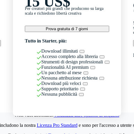
15 US$
Per creatori più grandi che producono su larga
scala e richiedono libertà creativa
Prova gratuita di 7 giorni
Tutto in Starter, più:
Download illimitati
Accesso completo alla libreria
Strumenti di design professionali
Funzionalità AI premium
Un pacchetto al mese
Nessuna attribuzione richiesta
Download più veloci
Supporto prioritario
Nessuna pubblicità
Non vuoi abbonarti?
Visualizza altre opzioni di acquisto
 includono la nostra
Licenza Pro Standard
e sono per l'accesso a utente 