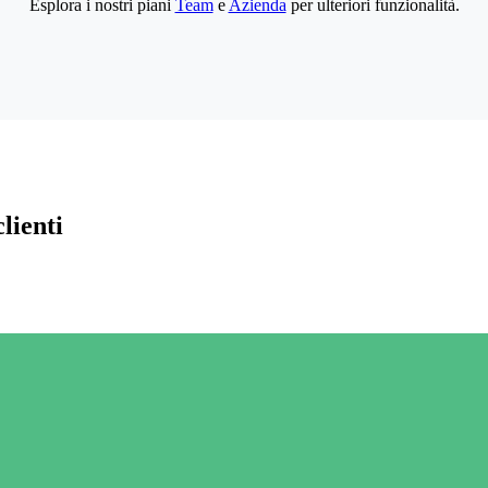
Esplora i nostri piani
Team
e
Azienda
per ulteriori funzionalità.
lienti