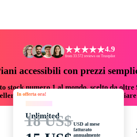
4.9
from 33.572 reviews on Trustpilot
iani accessibili con prezzi sempli
to stock numero 1 al mondo, scelto da oltre 9
In offerta ora!
teller risorse creative che fanno risparmiar
In offerta ora!
Unlimited
18 US$
USD al mese
fatturato
annualmente