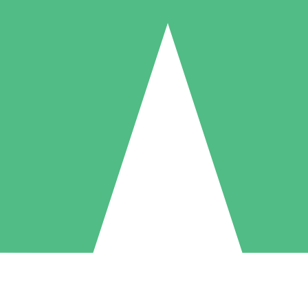
Pacchetti di Crediti Individuali
ga a consumo con crediti di download. Nessun impegno mensile richies
1 Download
5 Download
10 Download
10
15
20
US$
00
US$
00
US$
00