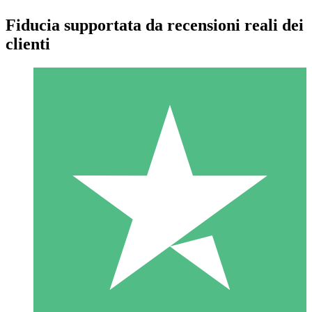
Fiducia supportata da recensioni reali dei
clienti
Pacchetti di Crediti Individuali
Paga a consumo con crediti di download. Nessun impegno
mensile richiesto.
1 Download
10
US$
00