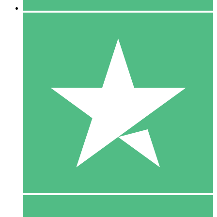
5 Download
15
US$
00
10 Download
20
US$
00