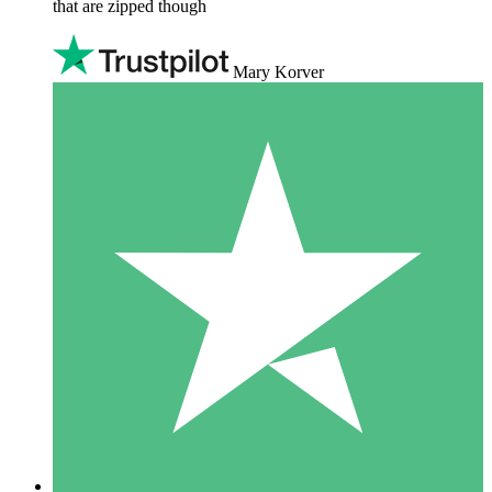
that are zipped though
Mary Korver