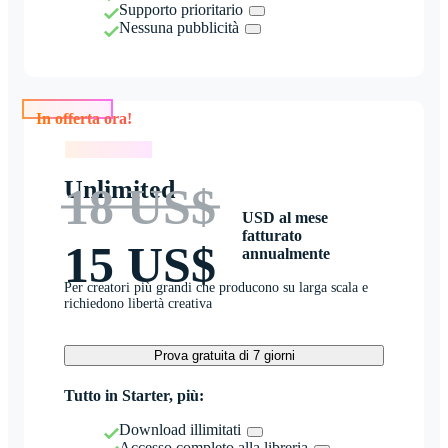
Supporto prioritario
Nessuna pubblicità
In offerta ora!
In offerta ora!
Unlimited
18 US$
USD al mese
fatturato
15 US$
annualmente
Per creatori più grandi che producono su larga scala e
richiedono libertà creativa
Prova gratuita di 7 giorni
Tutto in Starter, più:
Download illimitati
Accesso completo alla libreria