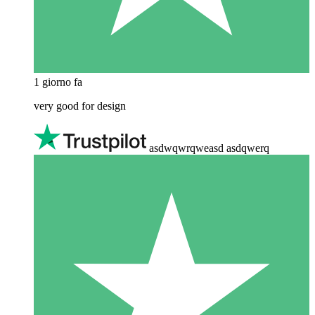
1 giorno fa
very good for design
asdwqwrqweasd asdqwerq