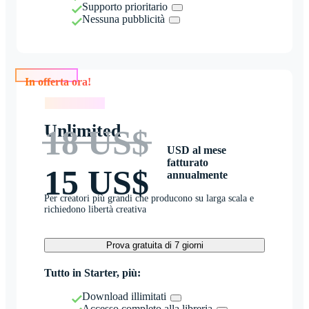
Supporto prioritario
Nessuna pubblicità
In offerta ora!
In offerta ora!
Unlimited
18 US$
USD al mese
fatturato
15 US$
annualmente
Per creatori più grandi che producono su larga scala e
richiedono libertà creativa
Prova gratuita di 7 giorni
Tutto in Starter, più:
Download illimitati
Accesso completo alla libreria