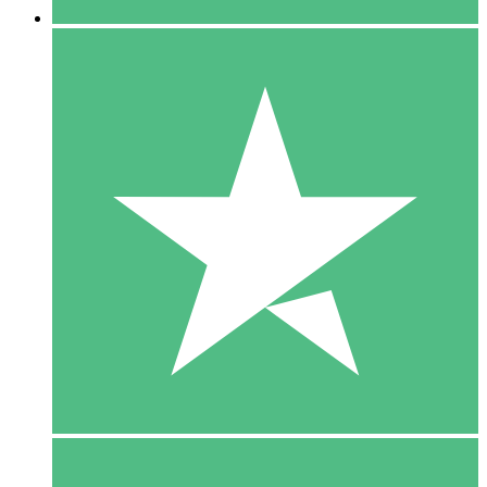
5 Download
15
US$
00
10 Download
20
US$
00