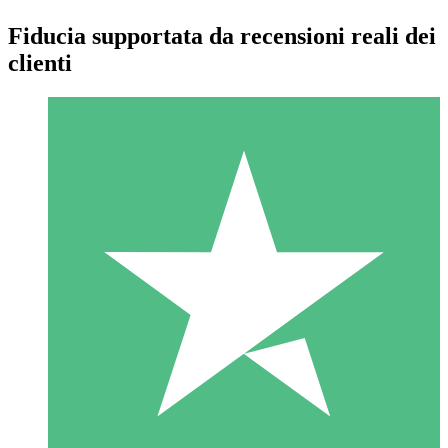
Fiducia supportata da recensioni reali dei
clienti
Pacchetti di Crediti Individuali
Paga a consumo con crediti di download. Nessun impegno
mensile richiesto.
1 Download
10
US$
00