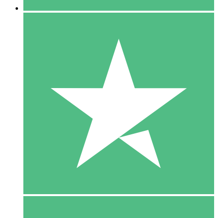
5 Download
15
US$
00
10 Download
20
US$
00