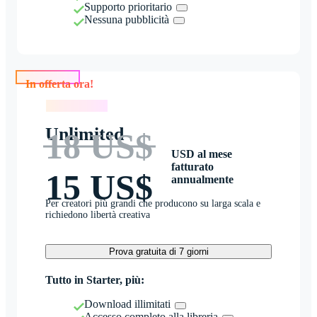
Supporto prioritario
Nessuna pubblicità
In offerta ora!
In offerta ora!
Unlimited
18 US$
USD al mese
fatturato
15 US$
annualmente
Per creatori più grandi che producono su larga scala e
richiedono libertà creativa
Prova gratuita di 7 giorni
Tutto in Starter, più:
Download illimitati
Accesso completo alla libreria