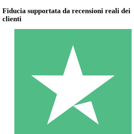
Fiducia supportata da recensioni reali dei
clienti
Pacchetti di Crediti Individuali
Paga a consumo con crediti di download. Nessun impegno
mensile richiesto.
1 Download
10
US$
00