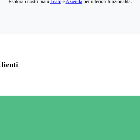
Esplora i nostri piani
Team
e
Azienda
per ulteriori funzionalità.
lienti