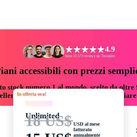
4.9
from 33.572 reviews on Trustpilot
iani accessibili con prezzi sempli
to stock numero 1 al mondo, scelto da oltre 9
In offerta ora!
teller risorse creative che fanno risparmiar
In offerta ora!
Unlimited
18 US$
USD al mese
fatturato
annualmente