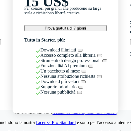
15 US$
Per creatori più grandi che producono su larga
scala e richiedono libertà creativa
Prova gratuita di 7 giorni
Tutto in Starter, più:
Download illimitati
Accesso completo alla libreria
Strumenti di design professionali
Funzionalità AI premium
Un pacchetto al mese
Nessuna attribuzione richiesta
Download più veloci
Supporto prioritario
Nessuna pubblicità
Non vuoi abbonarti?
Visualizza altre opzioni di acquisto
 includono la nostra
Licenza Pro Standard
e sono per l'accesso a utente 