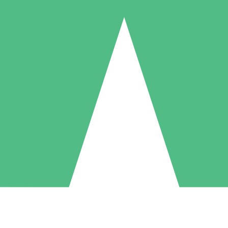
Pacchetti di Crediti Individuali
ga a consumo con crediti di download. Nessun impegno mensile richies
1 Download
5 Download
10 Download
10
15
20
US$
00
US$
00
US$
00