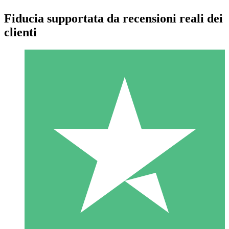
Fiducia supportata da recensioni reali dei
clienti
Pacchetti di Crediti Individuali
Paga a consumo con crediti di download. Nessun impegno
mensile richiesto.
1 Download
10
US$
00