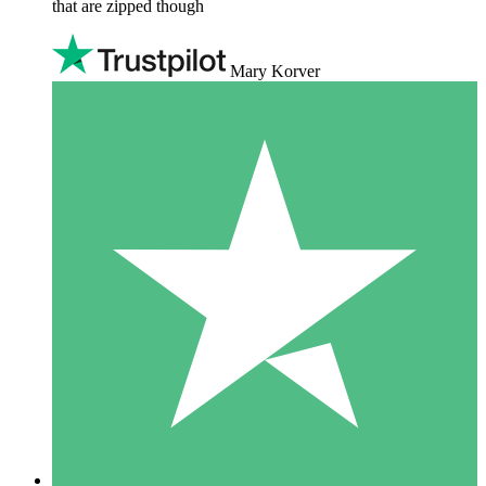
that are zipped though
Mary Korver