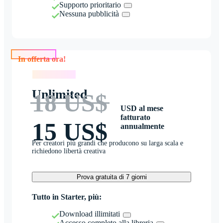
Supporto prioritario
Nessuna pubblicità
In offerta ora!
In offerta ora!
Unlimited
18 US$
USD al mese
fatturato
15 US$
annualmente
Per creatori più grandi che producono su larga scala e
richiedono libertà creativa
Prova gratuita di 7 giorni
Tutto in Starter, più:
Download illimitati
Accesso completo alla libreria