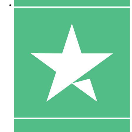
5 Download
15
US$
00
10 Download
20
US$
00